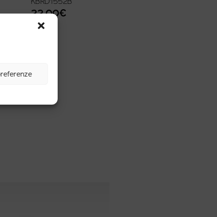
KBRD1552B
22,00
€
preferenze