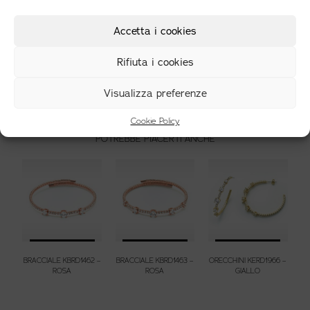
Accetta i cookies
Rifiuta i cookies
ORECCHINI PUNTO LUCE IN OTTONE CON ZIRCONE.
Codice gioiello:
KERD1937B
Visualizza preferenze
19,00
€
Cookie Policy
POTREBBE PIACERTI ANCHE
BRACCIALE KBRD1462 –
BRACCIALE KBRD1463 –
ORECCHINI KERD1966 –
ROSA
ROSA
GIALLO